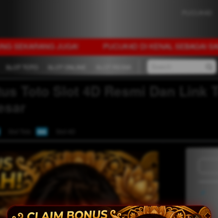
PUCUK4D
K4D DI KENAL SEBAGAI SALAH SATU PUSAT SITUS TOTO SL
S
SLOT TOTO
SLOT ONLINE
SLOT RESMI
P
s Toto Slot 4D Resmi Dan Link T
esar
Slot Toto
Slot 4D
888
Infor
SELEC
Use, b
which