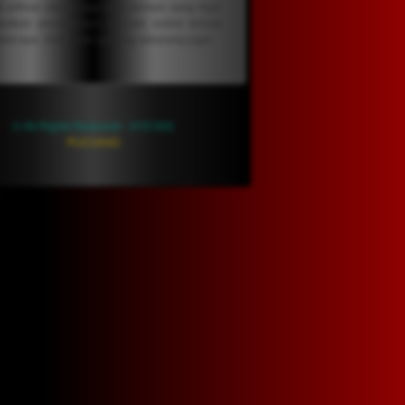
i pilihan utama bagi para pemain yang ingin
atkan pengalaman bermain online terbaik
percaya. Daftar dan gabung sekarang juga!
© All Rights Reserved - XYZ-503
PUCUK4D